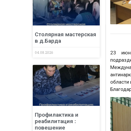
Столярная мастерская
в д.Барда
23 июн
04.08.2026
подразд
Междуна
антинар
области 
Благодар
Профилактика и
реабилитация :
повешение