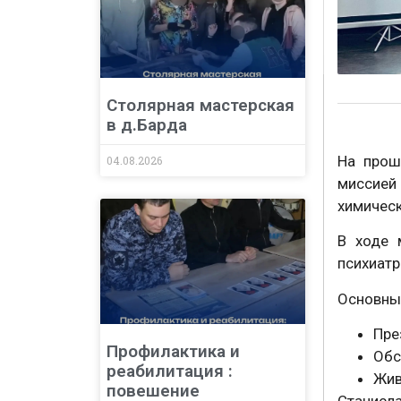
Столярная мастерская
в д.Барда
На прош
04.08.2026
миссией
химичес
В ходе 
психиатр
Основные
Пре
Профилактика и
Обс
реабилитация :
Жив
повешение
Станисл