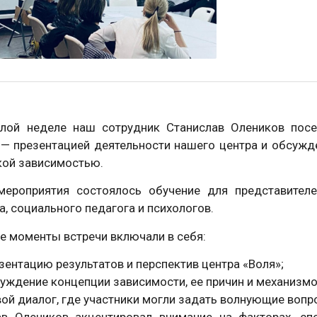
лой неделе наш сотрудник Станислав Олеников посе
 — презентацией деятельности нашего центра и обсуж
кой зависимостью.
мероприятия состоялось обучение для представителе
а, социального педагога и психологов.
 моменты встречи включали в себя:
зентацию результатов и перспектив центра «Воля»;
уждение концепции зависимости, ее причин и механизм
ой диалог, где участники могли задать волнующие вопр
ав Олеников акцентировал внимание на факторах, сп