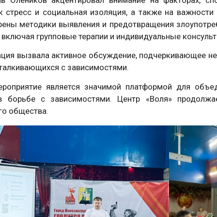
ак стресс и социальная изоляция, а также на важност
рены методики выявления и предотвращения злоупотреб
, включая групповые терапии и индивидуальные консульт
ация вызвала активное обсуждение, подчеркивающее н
сталкивающихся с зависимостями.
ероприятие является значимой платформой для объед
в борьбе с зависимостями. Центр «Воля» продолж
го общества.