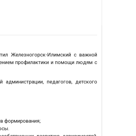
тил Железногорск-Илимский с важной
дением профилактики и помощи людям с
й администрации, педагогов, детского
ов формирования;
осы.
особствующих развитию зависимостей,