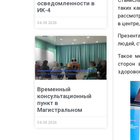
осведомленности в
таких к
ИК-4
рассмот
04.08.2026
в центре
Презент
людей, 
Такое м
сторон 
здорово
Временный
консультационный
пункт в
Магистральном
04.08.2026