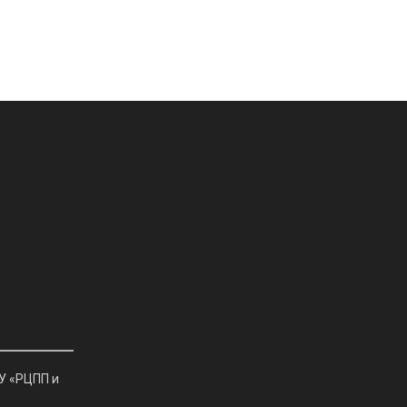
У «РЦПП и