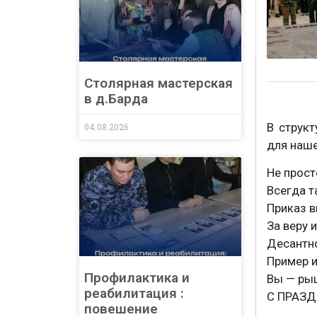
Столярная мастерская
в д.Барда
В струк
04.08.2026
для наше
Не прост
Всегда т
Приказ в
За веру 
Десантно
Пример и
Профилактика и
Вы — рыц
реабилитация :
С ПРАЗД
повешение