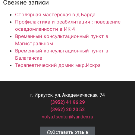
Свежие записи
Столярная мастерская в д.Барда
Профилактика и реабилитация : повешение
осведомленности в ИК-4
Временный консультационный пункт в
Магистральном
Временный консультационный пункт в
Балаганске
Терапевтический домик мкр.Искра
г. Иркутск, ул. Академическая, 74
(3952) 41 96 29
(3952) 20 20 52
volya.tsenter@yandex.ru
Оставить отзыв