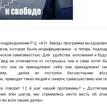
подразделении Р.Ц. «А.Н. Завод» программа выздоровл
иков, которая была модифицирована и теперь подходи
ческой зависимостью. Для удобства изложения я буду 
 вид не отличаются от остальных, они и сами хотят б
 что они не принадлежат себе они принадлежат с
нием, делая их поступки бесчестными, абс
и, приводит таких людей к смерти, сумасшествию или 
е говорит 12 й шаг нашей программы? « Достигнув 
ния этих шагов, мы стремились нести весть об это
 во всех наших делах».