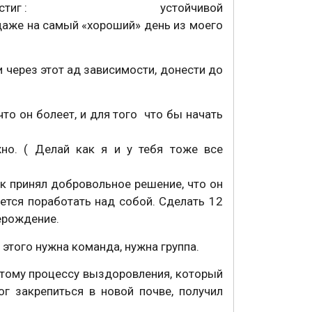
рограмме я достиг : устойчивой
 даже на самый «хороший» день из моего
через этот ад зависимости, донести до
что он болеет, и для того что бы начать
но. ( Делай как я и у тебя тоже все
век принял добровольное решение, что он
ется поработать над собой. Сделать 12
рерождение.
я этого нужна команда, нужна группа.
этому процессу выздоровления, который
г закрепиться в новой почве, получил