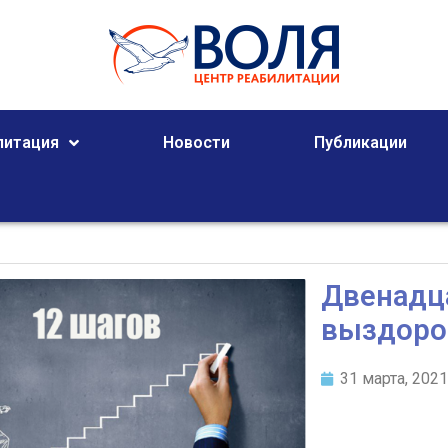
литация
Новости
Публикации
Двенадц
выздоро
31 марта, 202