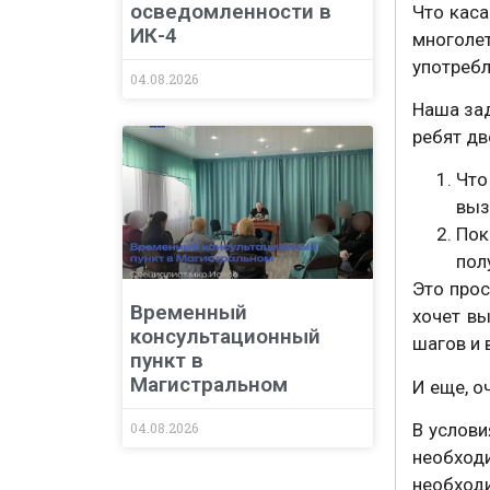
осведомленности в
Что ка
ИК-4
многолет
употреб
04.08.2026
Наша зад
ребят дв
Что
выз
Пок
пол
Это прос
Временный
хочет вы
консультационный
шагов и 
пункт в
Магистральном
И еще, о
04.08.2026
В услови
необход
необход