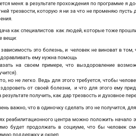
сается меня: в результате прохождения по п
ней трезвости, которую я ни за что не променяю пусть
ления.
ача как специалистов как людей, которые тоже прошли 
е вещи:
 зависимость это болезнь, и человек не виноват в том, 
доравливать ему нужна помощь
азать на своем примере, что выздоровление возмож
учится).
то, но не легко. Ведь для этого требуется, чтобы чело
здороветь от своей болезни, и что для этого ему прид
в результате получить, как дар трезвость и духовное пе
чень важно, что в одиночку сделать это не получится, дл
ях реабилитационного центра можно положить начало 
имо будет продолжать в социуме, что бы человек смо
имую поддержку и окреп.