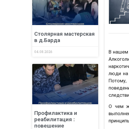
Столярная мастерская
в д.Барда
В нашем 
04.08.2026
Алкогол
наркоти
люди на
Потому,
поведе
следстви
О чем ж
Профилактика и
выполне
реабилитация :
принципы
повешение