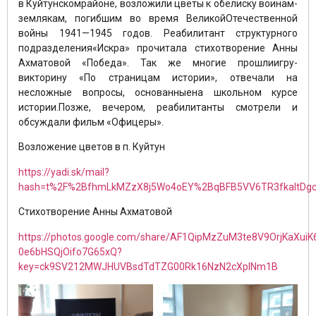
в Куйтунскомрайоне, возложили цветы к обелиску воинам-
землякам, погибшим во время ВеликойОтечественной
войны 1941—1945 годов. Реабилитант структурного
подразделения«Искра» прочитала стихотворение Анны
Ахматовой «Победа». Так же многие прошлиигру-
викторину «По страницам истории», отвечали на
несложные вопросы, основанныена школьном курсе
истории.Позже, вечером, реабилитанты смотрели и
обсуждали фильм «Офицеры».
Возложение цветов в п. Куйтун
https://yadi.sk/mail?
hash=t%2F%2BfhmLkMZzX8j5Wo4oEY%2BqBFB5VV6TR3fkaltDg
Стихотворение Анны Ахматовой
https://photos.google.com/share/AF1QipMzZuM3te8V9OrjKaXui
0e6bHSQjOifo7G65xQ?
key=ck9SV212MWJHUVBsdTdTZG00Rk16NzN2cXplNm1B