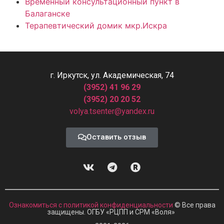
Временный консультационный пункт в
Балаганске
Терапевтический домик мкр.Искра
г. Иркутск, ул. Академическая, 74
(3952) 41 96 29
(3952) 20 20 52
volya.tsenter@yandex.ru
Оставить отзыв
Ознакомиться с политикой конфиденциальности
© Все права
защищены. ОГБУ «РЦПП и СРМ
«
Воля»