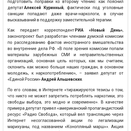
подготовить поправки ко второму чтению: как пояснил
депутат
Алексей Куринный
, фактически под уголовные
санкции попадают даже врачи-наркологи, в случае
высказываний в поддержку заместительной терапии.
Как передает корреспондент
РИА «Новый День»
,
законопроект был разработан членами думской комиссии
по расследованию фактов иностранного вмешательства
во внутренние дела РФ. «В поле зрения комиссии попали
материалы зарубежных СМИ и неправительственных
организаций, основная цель которых, как мы считаем,
склонить как можно больше наших граждан, в основном
молодежь, к наркопотреблению», – заявил депутат от
«Единой России»
Андрей
Альшевских
.
По его словам, в Интернете «тиражируются тезисы о том,
что никто не может запретить потреблять наркотики, это
свободы выбора, это модно и современно». В качестве
примера депутат привел «американский пропагандистский
ресурс «Радио Свобода», который вел трансляцию через
Интернет несогласованной акции по легализации
марихуаны, под названием «Конопляный марш»». Акция