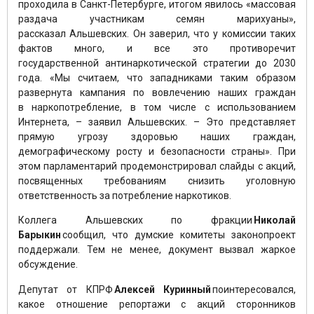
проходила в Санкт-Петербурге, итогом явилось «массовая
раздача участникам семян марихуаны»,
рассказал Альшевских. Он заверил, что у комиссии таких
фактов много, и все это противоречит
государственной антинаркотической стратегии до 2030
года. «Мы считаем, что западниками таким образом
развернута кампания по вовлечению наших граждан
в наркопотребление, в том числе с использованием
Интернета, – заявил Альшевских. – Это представляет
прямую угрозу здоровью наших граждан,
демографическому росту и безопасности страны». При
этом парламентарий продемонстрировал слайды с акций,
посвященных требованиям снизить уголовную
ответственность за потребление наркотиков.
Коллега Альшевских по фракции
Николай
Барыкин
сообщил, что думские комитеты законопроект
поддержали. Тем не менее, документ вызвал жаркое
обсуждение.
Депутат от КПРФ
Алексей Куринный
поинтересовался,
какое отношение репортажи с акций сторонников