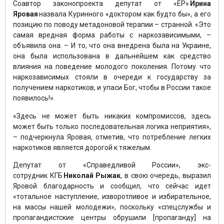
Соавтор законопроекта депутат от «ЕР»
Ирина
Яровая
назвала Куринного «доктором как будто бы», а его
позицию по поводу метадоновой терапии – странной. «Это
самая вредная форма работы с наркозависимыми, –
объявила она. – И то, что она внедрена была на Украине,
она была использована в дальнейшем как средство
влияния на поведение молодого поколения. Потому что
наркозависимых стояли в очереди к государству за
получением наркотиков, и упаси Бог, чтобы в России такое
появилось!».
«Здесь не может быть никаких компромиссов, здесь
может быть только последовательная логика неприятия»,
– подчеркнула Яровая, отметив, что потребление легких
наркотиков является дорогой к тяжелым.
Депутат от «Справедливой России», экс-
сотрудник КГБ
Николай
Рыжак
, в свою очередь, выразил
Яровой благодарность и сообщил, что сейчас идет
«тотальное наступление, изворотливое и избирательное,
на массы нашей молодежи», поскольку «спецслужбы и
пропагандистские центры обрушили [пропаганду] на