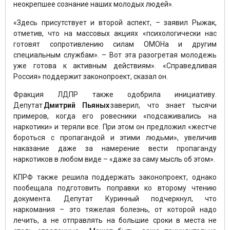
неокрепшее сознание наших молодых людей».
«Здесь присутствует и второй аспект, – заявил Рыжак,
отметив, что на массовых акциях «психологически нас
готовят сопротивлению силам ОМОНа и другим
специальным службам». – Вот эта разогретая молодежь
уже готова к активным действиям». «Справедливая
Россия» поддержит законопроект, сказал он.
Фракция ЛДПР также одобрила инициативу.
Депутат
Дмитрий Пьяных
заверил, что знает тысячи
примеров, когда его ровесники «подсаживались на
наркотики» и теряли все. При этом он предложил «жестче
бороться с пропагандой и этими людьми», увеличив
наказание даже за намерение вести пропаганду
наркотиков в любом виде – «даже за саму мысль об этом».
КПРФ также решила поддержать законопроект, однако
пообещала подготовить поправки ко второму чтению
документа. Депутат Куринный подчеркнул, что
наркомания – это тяжелая болезнь, от которой надо
лечить, а не отправлять на большие сроки в места не