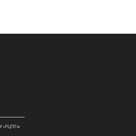
У «РЦПП и