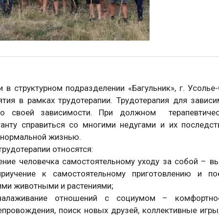
и в структурном подразделении «Багульник», г. Усоль
ятия в рамках трудотерапии. Трудотерапия для зави
о своей зависимости. При должном терапевтичес
танту справиться со многими недугами и их последст
 нормальной жизнью.
трудотерапии относятся:
ние человечка самостоятельному уходу за собой – вы
приучение к самостоятельному приготовлению и п
ми животными и растениями;
живание отношений с социумом – комфортное 
провождения, поиск новых друзей, коллективные игры