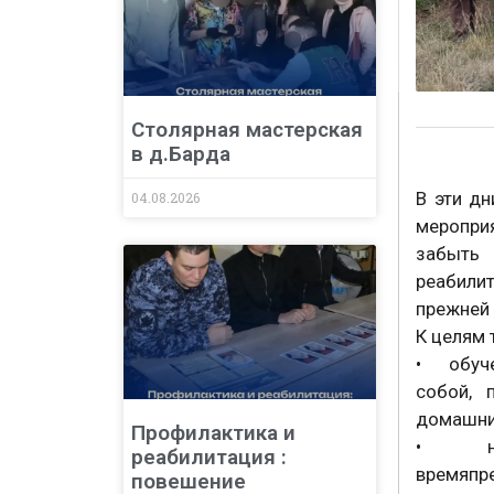
Столярная мастерская
в д.Барда
В эти дн
04.08.2026
меропри
забыть 
реабили
прежней
К целям 
• обуче
собой, 
домашни
Профилактика и
• нала
реабилитация :
времяпре
повешение