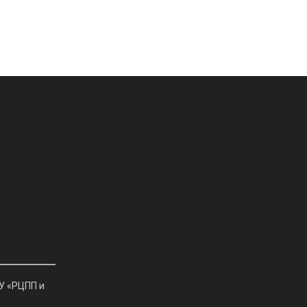
У «РЦПП и