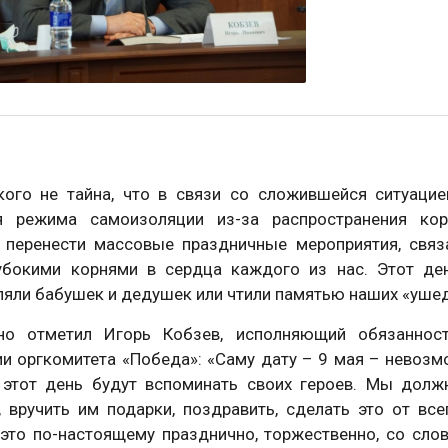
кого не тайна, что в связи со сложившейся ситуаци
я режима самоизоляции из-за распространения ко
 перенести массовые праздничные мероприятия, свя
убокими корнями в сердца каждого из нас. Этот де
яли бабушек и дедушек или чтили памятью наших «ушед
но отметил Игорь Кобзев, исполняющий обязанност
и оргкомитета «Победа»: «Саму дату – 9 мая – невозм
 этот день будут вспоминать своих героев. Мы дол
, вручить им подарки, поздравить, сделать это от вс
это по-настоящему празднично, торжественно, со сло