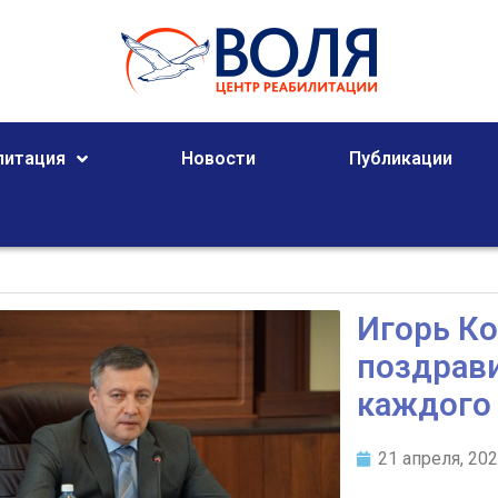
литация
Новости
Публикации
Игорь К
поздрав
каждого
21 апреля, 20