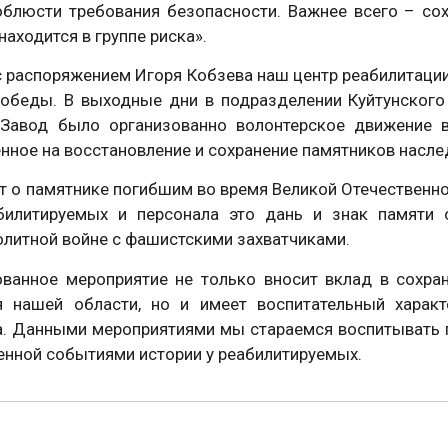
облюсти требования безопасности. Важнее всего – со
находится в группе риска».
с распоряжением Игоря Кобзева наш центр реабилитации
обеды. В выходные дни в подразделении Куйтунского 
-Завод было организованно волонтерское движение в
нное на восстановление и сохранение памятников насле
т о памятнике погибшим во время Великой Отечественной
билитируемых и персонала это дань и знак памяти
литной войне с фашистскими захватчиками.
ованное мероприятие не только вносит вклад в сохра
я нашей области, но и имеет воспитательный характ
а. Данными мероприятиями мы стараемся воспитывать п
нной событиями истории у реабилитируемых.