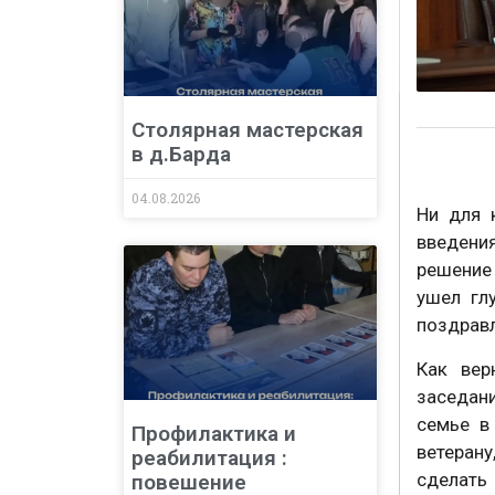
Столярная мастерская
в д.Барда
04.08.2026
Ни для 
введени
решение
ушел гл
поздравл
Как вер
заседани
семье в
Профилактика и
ветерану
реабилитация :
сделать 
повешение