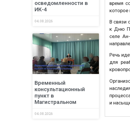
осведомленности в
время с
ИК-4
которое 
04.08.2026
В связи 
к Дню П
селе Ан
направле
Речь иде
для реа
кровопро
Организ
Временный
наследи
консультационный
пункт в
процесс
Магистральном
и насыще
04.08.2026