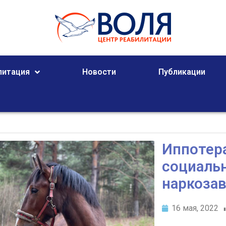
литация
Новости
Публикации
Иппотера
социаль
наркоза
16 мая, 2022