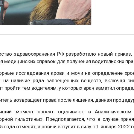
рство здравоохранения РФ разработало новый приказ, 
я медицинских справок для получения водительских пр
орные исследования крови и мочи на определение хрон
и на наличие ряда запрещенных веществ, включая син
т пройти тем водителям, у которых врач заметил опред
итель возвращает права после лишения, данная процеду
ящий момент проект оценивают в Аналитическом 
торной гильотины». Предполагается, что в случае при
5 года отменят, а новый вступит в силу с 1 января 2022 