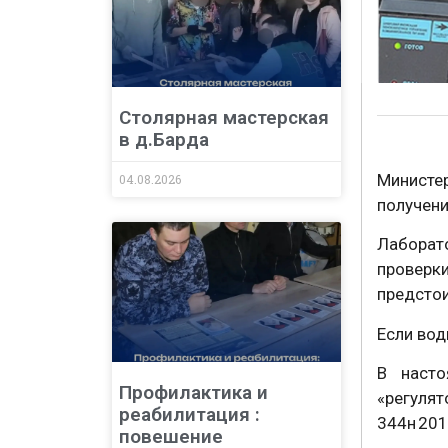
Столярная мастерская
в д.Барда
Министе
04.08.2026
получени
Лаборат
проверк
предстои
Если вод
В насто
Профилактика и
«регуля
реабилитация :
344н 201
повешение