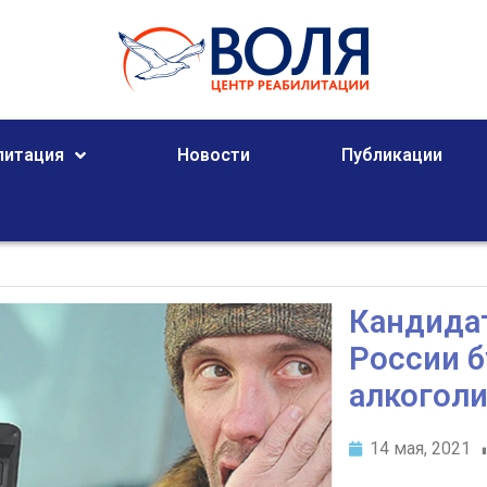
литация
Новости
Публикации
Кандидат
России б
алкогол
14 мая, 2021