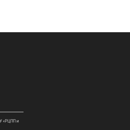
У «РЦПП и