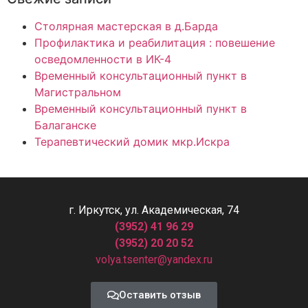
Столярная мастерская в д.Барда
Профилактика и реабилитация : повешение
осведомленности в ИК-4
Временный консультационный пункт в
Магистральном
Временный консультационный пункт в
Балаганске
Терапевтический домик мкр.Искра
г. Иркутск, ул. Академическая, 74
(3952) 41 96 29
(3952) 20 20 52
volya.tsenter@yandex.ru
Оставить отзыв