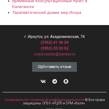
Временный консультационный пункт в
Балаганске
Терапевтический домик мкр.Искра
г. Иркутск, ул. Академическая, 74
(3952) 41 96 29
(3952) 20 20 52
volya.tsenter@yandex.ru
Оставить отзыв
Ознакомиться с политикой конфиденциальности
© Все права
защищены. ОГБУ «РЦПП и СРМ
«
Воля»