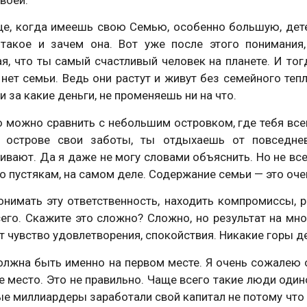
 когда имеешь свою Семью, особенно большую, детей
 такое и зачем она. Вот уже после этого понимания
я, что ты самый счастливый человек на планете. И тог
нет семьи. Ведь они растут и живут без семейного тепл
и за какие деньги, не променяешь ни на что.
ожно сравнить с небольшим островком, где тебя всегд
 острове свои заботы, ты отдыхаешь от повседнев
вают. Да я даже не могу словами объяснить. Но не все
о пустякам, на самом деле. Содержание семьи — это оче
онимать эту ответственность, находить компромиссы,
его. Скажите это сложно? Сложно, но результат на мно
т чувство удовлетворения, спокойствия. Никакие горы де
лжна быть именно на первом месте. Я очень сожалею о 
е место. Это не правильно. Чаще всего такие люди один
е миллиардеры заработали свой капитал не потому что у