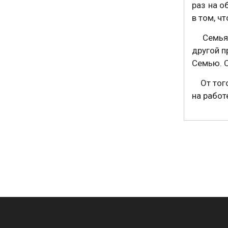
раз на о
в том, ч
Семья в
другой п
Семью. С
От того,
на работ