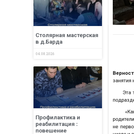
Столярная мастерская
в д.Барда
04.08.2026
В эти 
Верност
занятия 
Эта тем
подразде
«Как бы
Профилактика и
родители
реабилитация :
не перв
повешение
числе и 