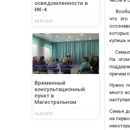
осведомленности в
ИК-4
Вообще,
что это
04.08.2026
осознава
которых 
купишь н
Семью м
На этом
поддержи
причем п
Временный
Нужно п
консультационный
много вс
пункт в
наступае
Магистральном
Семья до
04.08.2026
на перво
некоторы