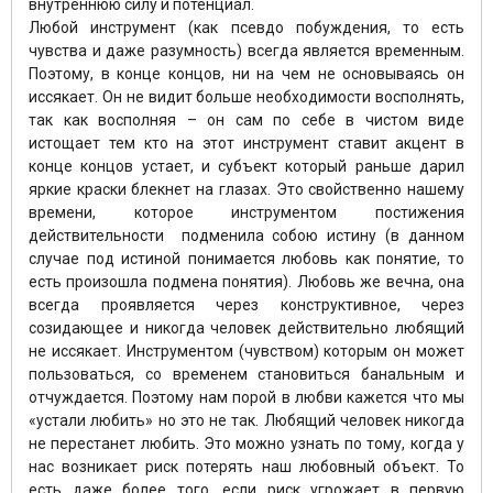
внутреннюю силу и потенциал.
Любой инструмент (как псевдо побуждения, то есть
чувства и даже разумность) всегда является временным.
Поэтому, в конце концов, ни на чем не основываясь он
иссякает. Он не видит больше необходимости восполнять,
так как восполняя – он сам по себе в чистом виде
истощает тем кто на этот инструмент ставит акцент в
конце концов устает, и субъект который раньше дарил
яркие краски блекнет на глазах. Это свойственно нашему
времени, которое инструментом постижения
действительности подменила собою истину (в данном
случае под истиной понимается любовь как понятие, то
есть произошла подмена понятия). Любовь же вечна, она
всегда проявляется через конструктивное, через
созидающее и никогда человек действительно любящий
не иссякает. Инструментом (чувством) которым он может
пользоваться, со временем становиться банальным и
отчуждается. Поэтому нам порой в любви кажется что мы
«устали любить» но это не так. Любящий человек никогда
не перестанет любить. Это можно узнать по тому, когда у
нас возникает риск потерять наш любовный объект. То
есть даже более того, если риск угрожает в первую