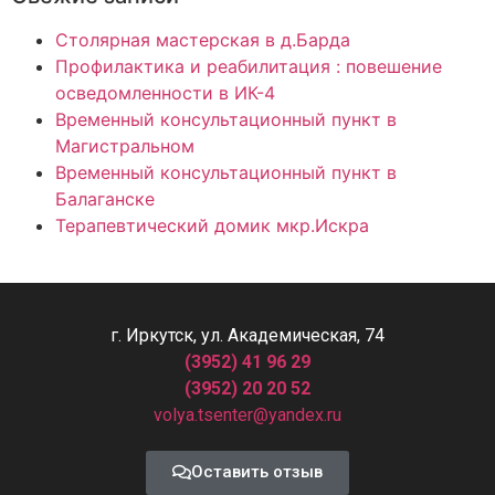
Столярная мастерская в д.Барда
Профилактика и реабилитация : повешение
осведомленности в ИК-4
Временный консультационный пункт в
Магистральном
Временный консультационный пункт в
Балаганске
Терапевтический домик мкр.Искра
г. Иркутск, ул. Академическая, 74
(3952) 41 96 29
(3952) 20 20 52
volya.tsenter@yandex.ru
Оставить отзыв