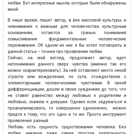
любви. Вот интересные мысли, которые были обнаружены
мной.
В наше время, пишет автор, в век массовой культуры, и
невнимания к важным для человечества культурным
основаниям, остаются за гранью понимания
осмысливания фундаментальные человеческие
переживания. Об одном из них я бы хотел поговорить в
данной статье – точнее про проявление любви.
Сейчас, на мой взгляд, продолжает автор, идет
непонимания данного сверх чувства (именно так его
можно охарактеризовать). За ней оставляют место некой
страсти или вожделения, по сути, отождествляя с
элементарными человеческими чувствами. В своей
дифференциации, дошли в своих суждениях до того, что
не ставят равенство между любовью к родителям и
любовью, скажем к девушке. Однако если задуматься и
проанализировать, то совершенно однозначно, можно
придти к тому, что это одно и то же. Просто инструмент
проявления разный.
Любовь есть сущность существования человека. Без
любви, никакая даже самая простая деятельность