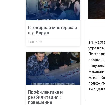
Столярная мастерская
в д.Барда
14 март
04.08.2026
утра все
По тради
прощени
получила
Маслениц
хотел б
положит
эмоциями
Профилактика и
реабилитация :
повешение