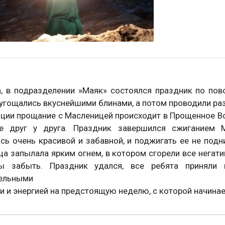
а, в подразделении »Маяк» состоялся праздник по пов
 угощались вкуснейшими блинами, а потом проводили ра
ции прощание с Масленицей происходит в Прощенное Вос
е друг у друга. Праздник завершился сжиганием М
сь очень красивой и забавной, и поджигать ее не подн
а запылала ярким огнем, в котором сгорели все негати
ы забыть. Праздник удался, все ребята приняли 
ельными
 и энергией на предстоящую неделю, с которой начинае