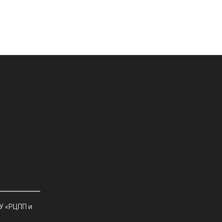
У «РЦПП и