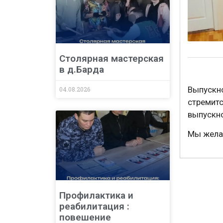
Столярная мастерская
в д.Барда
Выпускн
04.08.2026
стремитс
выпускн
Мы жела
Профилактика и
реабилитация :
повешение