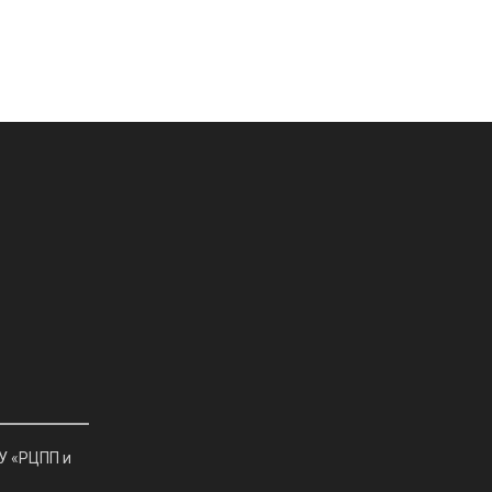
У «РЦПП и