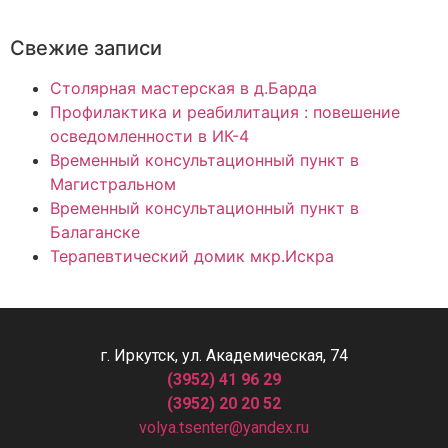
Свежие записи
Столярная мастерская в д.Барда
Профилактика и реабилитация : повешение
осведомленности в ИК-4
Временный консультационный пункт в
Магистральном
Временный консультационный пункт в
Балаганске
Терапевтический домик мкр.Искра
г. Иркутск, ул. Академическая, 74
(3952) 41 96 29
(3952) 20 20 52
volya.tsenter@yandex.ru