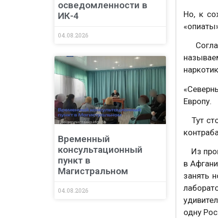
осведомленности в
Но, к с
ИК-4
«опиаты»
04.08.2026
⠀ Согла
называе
наркотик
«Северн
Европу.
⠀ Тут ст
контраба
Временный
консультационный
⠀ Из про
пункт в
в Афгани
Магистральном
занять н
лаборат
04.08.2026
удивител
одну Рос