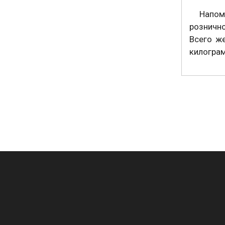
⠀ Напом
рознично
Всего же
килогра