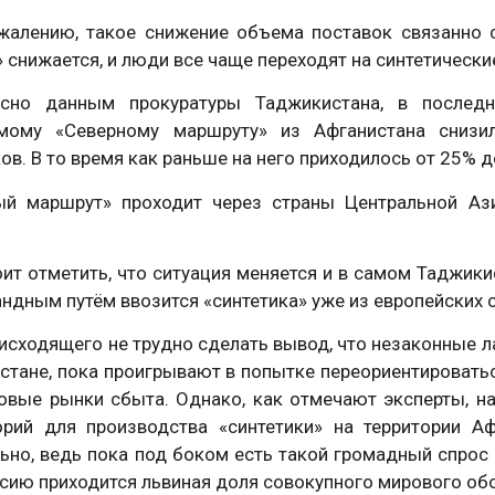
ожалению, такое снижение объема поставок связанно с
 снижается, и люди все чаще переходят на синтетически
сно данным прокуратуры Таджикистана, в последн
мому «Северному маршруту» из Афганистана снизи
ов. В то время как раньше на него приходилось от 25% 
ый маршрут» проходит через страны Центральной Аз
оит отметить, что ситуация меняется и в самом Таджики
ндным путём ввозится «синтетика» уже из европейских с
исходящего не трудно сделать вывод, что незаконные л
стане, пока проигрывают в попытке переориентироватьс
овые рынки сбыта. Однако, как отмечают эксперты, н
орий для производства «синтетики» на территории Аф
ьно, ведь пока под боком есть такой громадный спрос 
сию приходится львиная доля совокупного мирового об