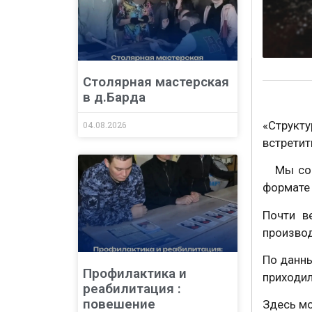
Столярная мастерская
в д.Барда
«Структ
04.08.2026
встретит
⠀ Мы сог
формате 
Почти в
произво
По данны
Профилактика и
приходил
реабилитация :
повешение
Здесь м