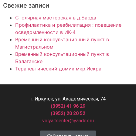
Свежие записи
Столярная мастерская в д.Барда
Профилактика и реабилитация : повешение
осведомленности в ИК-4
Временный консультационный пункт в
Магистральном
Временный консультационный пункт в
Балаганске
Терапевтический домик мкр.Искра
г. Иркутск, ул. Академическая, 74
(3952) 41 96 29
(3952) 20 20 52
volya.tsenter@yandex.ru