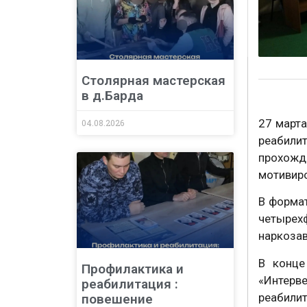
Столярная мастерская
в д.Барда
27 марта
04.08.2026
реабили
прохожд
мотивиро
В формат
четырех
наркозав
В конце
Профилактика и
«Интерв
реабилитация :
реабилит
повешение