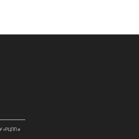
У «РЦПП и