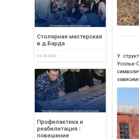
Столярная мастерская
в д.Барда
У струк
04.08.2026
Усолье-
символи
зависимо
Профилактика и
реабилитация :
повешение