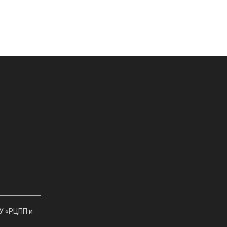
У «РЦПП и