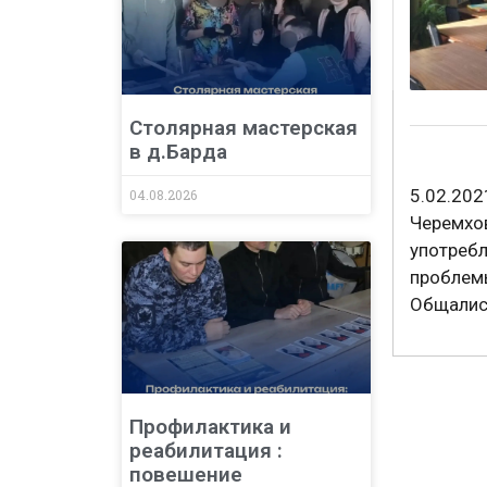
Столярная мастерская
в д.Барда
5.02.202
04.08.2026
Черемхо
употреб
проблем
Общались
Профилактика и
реабилитация :
повешение