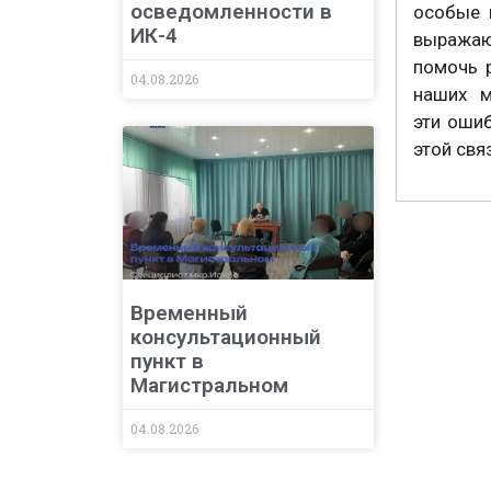
осведомленности в
особые 
ИК-4
выражаю
помочь р
04.08.2026
наших м
эти оши
этой свя
Временный
консультационный
пункт в
Магистральном
04.08.2026