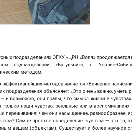
урных подразделениях ОГКУ «ЦРН «Воля» продолжается п
рном подразделении «Багульник», г. Усолье-Сиби
гическим методам.
 эффективнейших методов является «Вечернее написани
к подразделения объясняет: «Это очень важно, уметь р
— и возможно, они правы, что смысл жизни в чувствах.
 только наши чувства, реальные или в воспоминаниях
и переживания: чем они насыщеннее, разнообразнее, я
вства? Самое простое определение: чувства — это то, 
иным вещам (объектам). Существует и более научное о