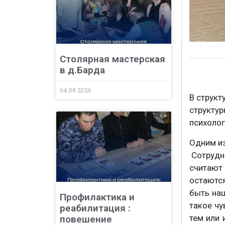
Столярная мастерская
в д.Барда
04.08.2026
В структ
структу
психоло
Одним из
Сотрудни
считают 
остаются
быть наш
Профилактика и
такое чу
реабилитация :
тем или 
повешение