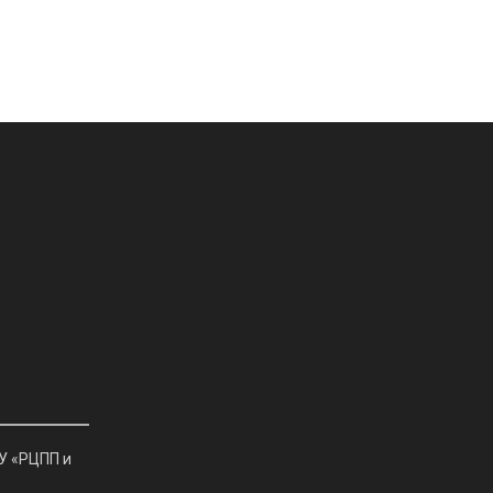
У «РЦПП и