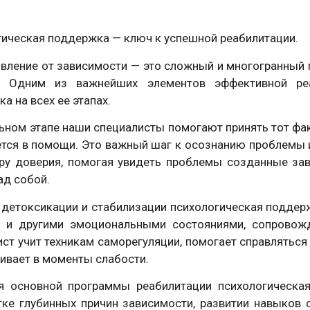
ическая поддержка — ключ к успешной реабилитации.
ление от зависимости — это сложный и многогранный 
. Одним из важнейших элементов эффективной реа
а на всех ее этапах.
ьном этапе наши специалисты помогают принять тот фак
ется в помощи. Это важный шаг к осознанию проблемы 
ру доверия, помогая увидеть проблемы созданные за
ад собой.
 детоксикации и стабилизации психологическая поддерж
й и другими эмоциональными состояниями, сопровож
ст учит техникам саморегуляции, помогает справляться
ивает в моменты слабости.
я основной программы реабилитации психологическая
тке глубинных причин зависимости, развитии навыков 