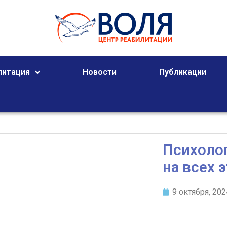
литация
Новости
Публикации
Психоло
на всех 
9 октября, 202