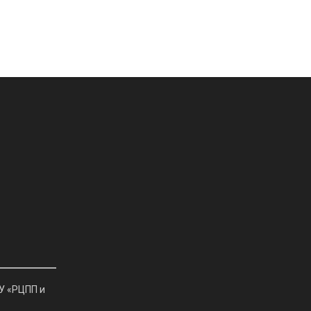
У «РЦПП и