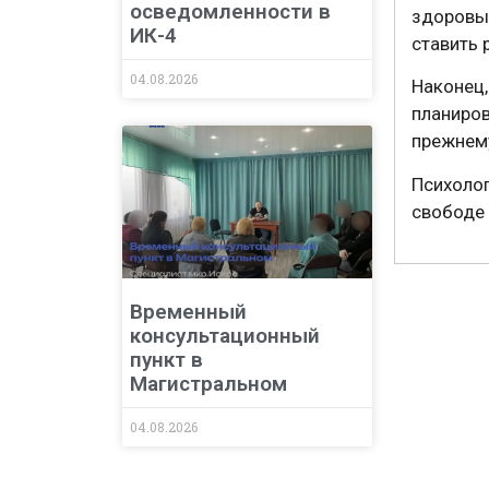
осведомленности в
здоровых
ИК-4
ставить 
04.08.2026
Наконец
планиро
прежнему
Психоло
свободе 
Временный
консультационный
пункт в
Магистральном
04.08.2026