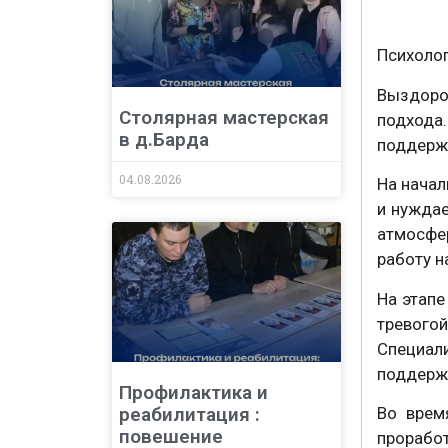
Психолог
Выздоров
Столярная мастерская
подхода
в д.Барда
поддержк
04.08.2026
На начал
и нужда
атмосфе
работу н
На этапе
тревого
Специали
поддерж
Профилактика и
реабилитация :
Во врем
повешение
прорабо