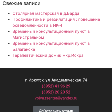
Свежие записи
Столярная мастерская в д.Барда
Профилактика и реабилитация : повешение
осведомленности в ИК-4
Временный консультационный пункт в
Магистральном
Временный консультационный пункт в
Балаганске
Терапевтический домик мкр.Искра
г. Иркутск, ул. Академическая, 74
(3952) 41 96 29
(3952) 20 20 52
volya.tsenter@yandex.ru
Оставить отзыв