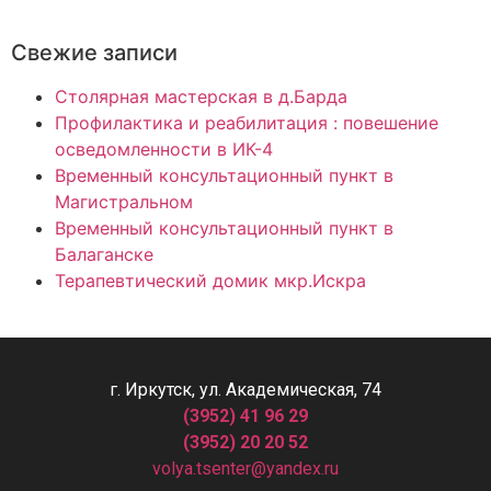
Свежие записи
Столярная мастерская в д.Барда
Профилактика и реабилитация : повешение
осведомленности в ИК-4
Временный консультационный пункт в
Магистральном
Временный консультационный пункт в
Балаганске
Терапевтический домик мкр.Искра
г. Иркутск, ул. Академическая, 74
(3952) 41 96 29
(3952) 20 20 52
volya.tsenter@yandex.ru