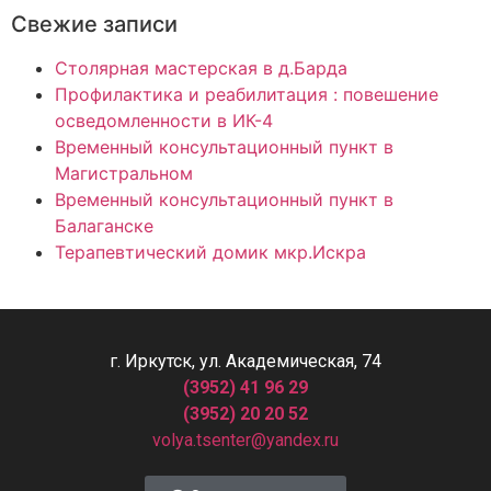
Свежие записи
Столярная мастерская в д.Барда
Профилактика и реабилитация : повешение
осведомленности в ИК-4
Временный консультационный пункт в
Магистральном
Временный консультационный пункт в
Балаганске
Терапевтический домик мкр.Искра
г. Иркутск, ул. Академическая, 74
(3952) 41 96 29
(3952) 20 20 52
volya.tsenter@yandex.ru