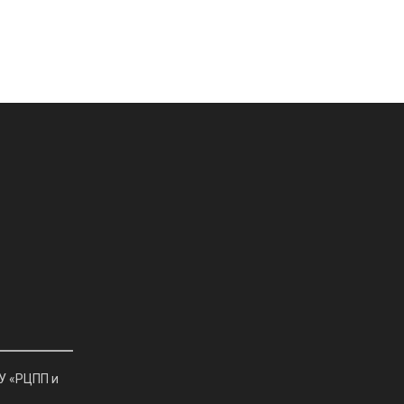
У «РЦПП и