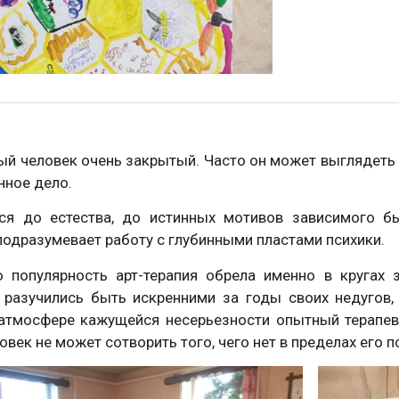
й человек очень закрытый. Часто он может выглядеть 
нное дело.
ся до естества, до истинных мотивов зависимого б
подразумевает работу с глубинными пластами психики.
 популярность арт-терапия обрела именно в кругах 
 разучились быть искренними за годы своих недугов, 
атмосфере кажущейся несерьезности опытный терапе
овек не может сотворить того, чего нет в пределах его п