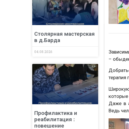
Столярная мастерская
в д.Барда
Зависимы
04.08.2026
– обыде
Добрать
терапия 
Широкую
которые
Даже в 
Ведь чел
Профилактика и
реабилитация :
повешение