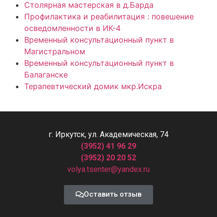
Столярная мастерская в д.Барда
Профилактика и реабилитация : повешение
осведомленности в ИК-4
Временный консультационный пункт в
Магистральном
Временный консультационный пункт в
Балаганске
Терапевтический домик мкр.Искра
г. Иркутск, ул. Академическая, 74
(3952) 41 96 29
(3952) 20 20 52
volya.tsenter@yandex.ru
Оставить отзыв