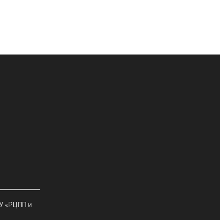
У «РЦПП и