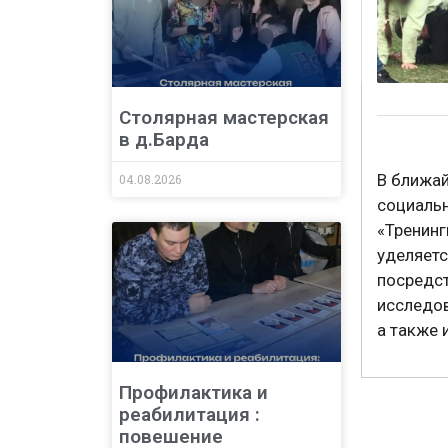
Столярная мастерская
в д.Барда
В ближай
04.08.2026
социаль
«Тренин
уделяетс
посредст
исследо
а также 
Профилактика и
реабилитация :
повешение