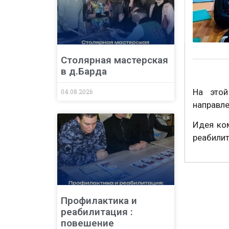
Столярная мастерская
в д.Барда
На этой
04.08.2026
направле
Идея ком
реабили
Профилактика и
реабилитация :
повешение