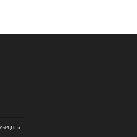
У «РЦПП и