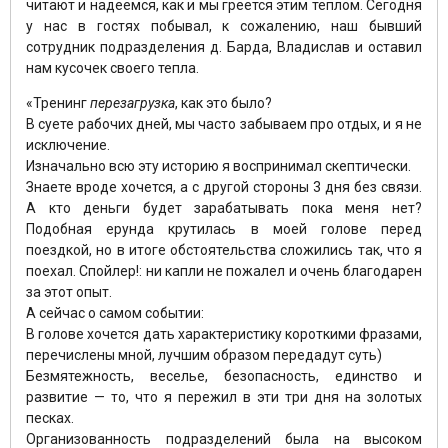
читают и надеемся, как и мы греется этим теплом. Сегодня
у нас в гостях побывал, к сожалению, наш бывший
сотрудник подразделения д. Барда, Владислав и оставил
нам кусочек своего тепла.
«Тренинг
перезагрузка
, как это было?
В суете рабочих дней, мы часто забываем про отдых, и я не
исключение.
Изначально всю эту историю я воспринимал скептически.
Знаете вроде хочется, а с другой стороны 3 дня без связи.
А кто деньги будет зарабатывать пока меня нет?
Подобная ерунда крутилась в моей голове перед
поездкой, но в итоге обстоятельства сложились так, что я
поехал. Спойлер!: ни капли не пожалел и очень благодарен
за этот опыт.
А сейчас о самом событии:
В голове хочется дать характеристику короткими фразами,
перечислены мной, лучшим образом передадут суть)
Безмятежность, веселье, безопасность, единство и
развитие — то, что я пережил в эти три дня на золотых
песках.
Организованность подразделений была на высоком