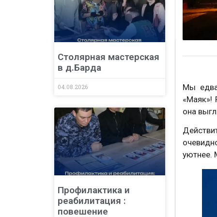
Столярная мастерская
в д.Барда
Мы едва
04.08.2026
«Маяк»! 
она выгл
Действит
очевидно
уютнее. 
Профилактика и
реабилитация :
повешение