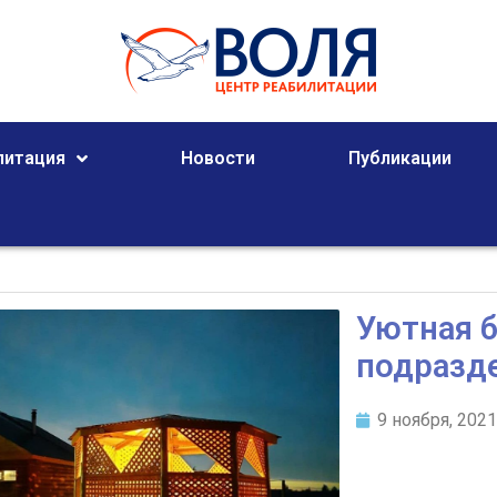
литация
Новости
Публикации
Уютная б
подразд
9 ноября, 202