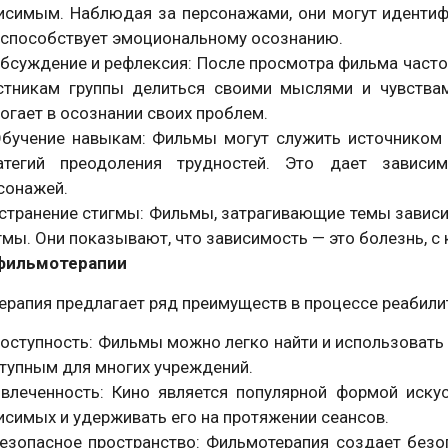
исимым. Наблюдая за персонажами, они могут идентиф
 способствует эмоциональному осознанию.
Обсуждение и рефлексия: После просмотра фильма часто
стникам группы делиться своими мыслями и чувствам
огает в осознании своих проблем.
Обучение навыкам: Фильмы могут служить источником
атегий преодоления трудностей. Это дает завис
сонажей.
Устранение стигмы: Фильмы, затрагивающие темы завис
гмы. Они показывают, что зависимость — это болезнь, с
фильмотерапии
рапия предлагает ряд преимуществ в процессе реабили
оступность: Фильмы можно легко найти и использовать 
тупным для многих учреждений.
влеченность: Кино является популярной формой искус
исимых и удерживать его на протяжении сеансов.
езопасное пространство: Фильмотерапия создает безо