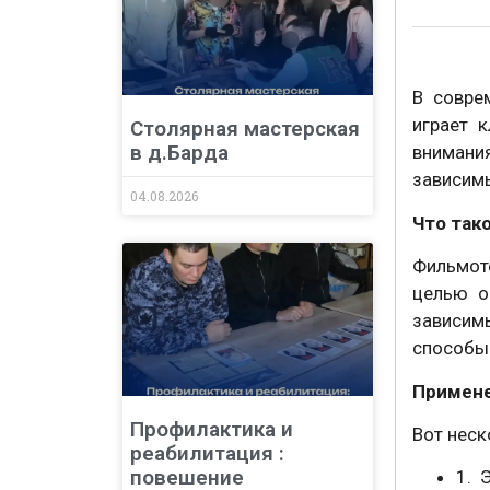
В совре
играет 
Столярная мастерская
в д.Барда
внимани
зависимы
04.08.2026
Что так
Фильмоте
целью о
зависим
способы 
Примене
Профилактика и
Вот неск
реабилитация :
повешение
1. 