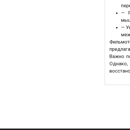
пер
— Р
мыш
— У
меж
Фильмот
предлага
Важно п
Однако,
восстано