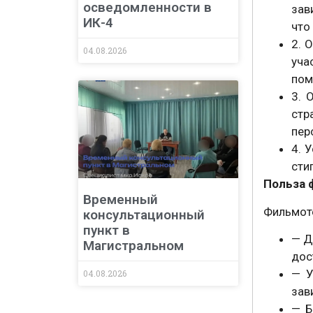
осведомленности в
зав
ИК-4
что
2. 
04.08.2026
уча
пом
3. 
стр
пер
4. 
сти
Польза 
Временный
Фильмоте
консультационный
пункт в
— Д
Магистральном
дос
— У
04.08.2026
зав
— Б