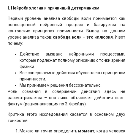
I.
Нейробиология
и причинный детерминизм
Первый уровень анализа свободы воли понимается как
воплощенный нейронный процесс и базируется на
кантовских принципах причинности. Вывод на данном
уровне анализа таков:
свобода воли – это иллюзия
. И вот
почему:
Действие вызвано нейронными процессами,
которые подлежат полному описанию с точки зрения
физики.
Все совершаемые действия обусловлены принципом
причинности.
Мы принимаем решения бессознательно.
Роль сознания в совершении действия здесь не
рассматривается – оно лишь объясняет действия пост-
фактум (рационализация по З. Фрейду).
Критика этого исследования касается в основном двух
тонкостей:
Можно ли точно определить
момент
, когда человек