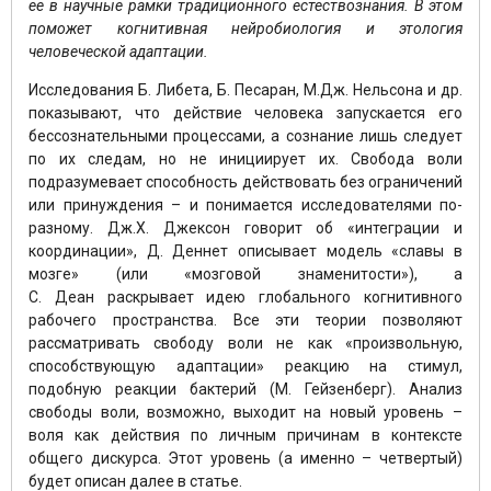
ее в научные рамки традиционного естествознания. В этом
поможет когнитивная
нейробиология
и этология
человеческой адаптации.
Исследования Б. Либета, Б. Песаран, М.Дж. Нельсона и др.
показывают, что действие человека запускается его
бессознательными процессами, а сознание лишь следует
по их следам, но не инициирует их. Свобода воли
подразумевает способность действовать без ограничений
или принуждения – и понимается исследователями по-
разному. Дж.Х. Джексон говорит об «интеграции и
координации», Д. Деннет описывает модель «славы в
мозге» (или «мозговой знаменитости»), а
С. Деан раскрывает идею глобального когнитивного
рабочего пространства. Все эти теории позволяют
рассматривать свободу воли не как «произвольную,
способствующую адаптации» реакцию на стимул,
подобную реакции бактерий (М. Гейзенберг). Анализ
свободы воли, возможно, выходит на новый уровень –
воля как действия по личным причинам в контексте
общего дискурса. Этот уровень (а именно – четвертый)
будет описан далее в статье.