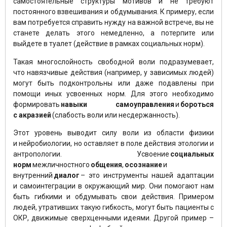
самостоятельные структуры мотивов и не требуют
постоянного взвешивания и обдумывания. К примеру, если
вам потребуется справить нужду на важной встрече, вы не
станете делать этого немедленно, а потерпите или
выйдете в туалет (действие в рамках социальных норм).
Такая многослойность свободной воли подразумевает,
что навязчивые действия (например, у зависимых людей)
могут быть подконтрольны или даже подавлены при
помощи иных усвоенных норм. Для этого необходимо
формировать
навыки самоуправления
и
бороться
с
акразией
(слабость воли или несдержанность).
Этот уровень выводит силу воли из области физики
и нейробиологии, но оставляет в поле действия этологии и
антропологии. Усвоение
социальных
норм
межличностного
общения
,
осознание
и
внутренний
диалог
– это инструменты нашей адаптации
и самоинтеграции в окружающий мир. Они помогают нам
быть гибкими и обдумывать свои действия. Примером
людей, утративших такую гибкость, могут быть пациенты с
ОКР, движимые сверхценными идеями. Другой пример –