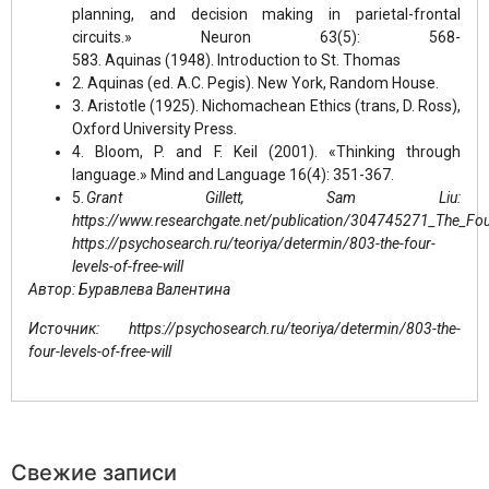
planning, and decision making in parietal-frontal
circuits.» Neuron 63(5): 568-
583. Aquinas (1948). Introduction to St. Thomas
2. Aquinas (ed. A.C. Pegis). New York, Random House.
3. Aristotle (1925). Nichomachean Ethics (trans, D. Ross),
Oxford University Press.
4. Bloom, P. and F. Keil (2001). «Thinking through
language.» Mind and Language 16(4): 351-367.
5.
Grant Gillett, Sam Liu:
https://www.researchgate.net/publication/304745271_The_Fou
https://psychosearch.ru/teoriya/determin/803-the-four-
levels-of-free-will
Автор:
Буравлева
Валентина
Источник: https://psychosearch.ru/teoriya/determin/803-the-
four-levels-of-free-will
Свежие записи