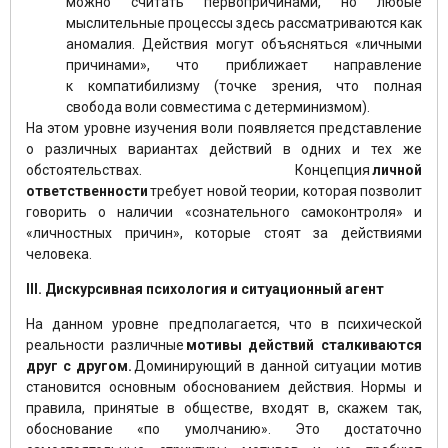
можно считать первопричинами, но любые
мыслительные процессы здесь рассматриваются как
аномалия. Действия могут объясняться «личными
причинами», что приближает направление
к компатибилизму (точке зрения, что полная
свобода воли совместима с детерминизмом).
На этом уровне изучения воли появляется представление
о различных вариантах действий в одних и тех же
обстоятельствах. Концепция
личной
ответственности
требует новой теории, которая позволит
говорить о наличии «сознательного самоконтроля» и
«личностных причин», которые стоят за действиями
человека.
III. Дискурсивная психология и ситуационный агент
На данном уровне предполагается, что в психической
реальности различные
мотивы действий сталкиваются
друг с другом.
Доминирующий в данной ситуации мотив
становится основным обоснованием действия. Нормы и
правила, принятые в обществе, входят в, скажем так,
обоснование «по умолчанию». Это достаточно