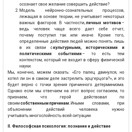
осознает свое желание совершить действие?
Модель нейронно-сознательных процессов,
лежащая в основе теории, не учитывает некоторых
важных факторов. В частности,
личных мотивов
–
ведь человек чаще всего дает себе отчет,
почему поступил так или иначе. Кроме того,
определенные действия людей можно понять лишь
в их связи с
культурными, историческими и
политическими событиями
– то есть тем
контекстом, который не входит в сферу физической
науки.
Мы, конечно, можем сказать: «Его палец двинулся, но
хотел ли он в самом деле застрелить эрцгерцога?», и это
будет верно с точки зрения причинного детерминизма.
Однако если мы отвечаем на этот вопрос согласием, то
признаем, что герой действовал по
своим
собственным
причинам.
Иными словами, при
объяснении действий человека нужно
учитывать многослойность всей ситуации.
II. Философская психология: познание и действие