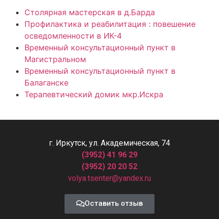
Столярная мастерская в д.Барда
Профилактика и реабилитация : повешение
осведомленности в ИК-4
Временный консультационный пункт в
Магистральном
Временный консультационный пункт в
Балаганске
Терапевтический домик мкр.Искра
г. Иркутск, ул. Академическая, 74
(3952) 41 96 29
(3952) 20 20 52
volya.tsenter@yandex.ru
Оставить отзыв