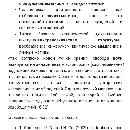
с
окружающем
миром
, его видоизменение.
Человеческая деятельность зависит как
от
бессознательных
мотивов, так и от
внешних
обстоятельств
, личных суждений и
сознательных желаний.
Также базисом человеческой деятельности
выступает
интрапсихические
структуры
–
воображение, символизм, критическое мышление и
личные мотивы.
Итак, согласно новой точке зрения, свобода воли
базируется на динамическом аутопоэзисе (самоизменение)
под влиянием межличностных отношений в соответствии с
и социальными нормами. Совсем недавно данный вопрос
рассматривался толькос позиции устаревших
метафизических убеждений. Однако научный мир все еще
в поисках истины. Той самой, о которой в Библии
говорилось следующее: «И узнаете истину – и истина вас
освободит» (Ин. 8:32).
Список использованных источников:
1. Andersen, R. A. and H. Cui (2009). «Intention, action