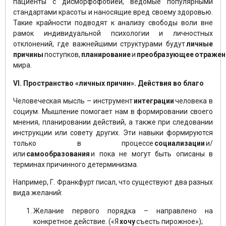
пациенты с дисморфофобией, ведомые популярными
стандартами красоты и наносящие вред своему здоровью.
Такие крайности подводят к анализу свободы воли вне
рамок индивидуальной психологии и личностных
отклонений, где важнейшими структурами будут
личные
причины
поступков,
планирование
и
преобразующее
отражен
мира.
VI. Пространство «личных причин». Действия во благо
Человеческая мысль – инструмент
интеграции
человека в
социум. Мышление помогает нам в формировании своего
мнения, планировании действий, а также при следовании
инструкции или совету других. Эти навыки формируются
только в процессе
социализации
и/
или
самообразования
и пока не могут быть описаны в
терминах причинного детерминизма.
Например, Г. Франкфурт писал, что существуют два разных
вида желаний:
Желание первого порядка – направлено на
конкретное действие. («Я
хочу
съесть пирожное»);