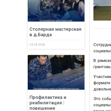
Столярная мастерская
в д.Барда
Сотрудн
04.08.2026
социальн
В рамках
грантовы
Участни
формате
довольн
Профилактика и
Это собы
реабилитация :
социальн
повешение
такие м