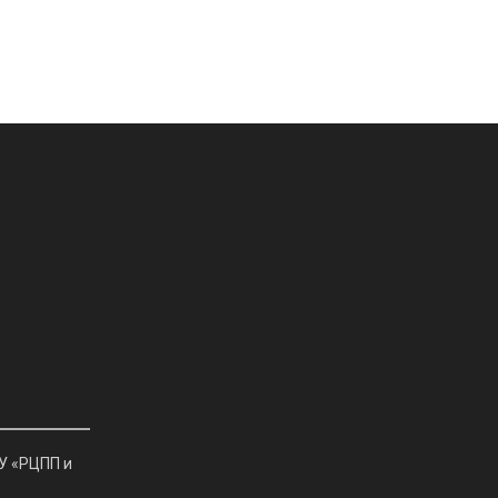
У «РЦПП и