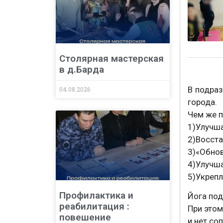
Столярная мастерская
в д.Барда
В подраз
04.08.2026
города.
Чем же п
1)Улучша
2)Восста
3)«Обнов
4)Улучша
5)Укрепл
Профилактика и
Йога под
реабилитация :
При этом
повешение
и нет со