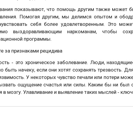
вания показывают, что помощь другим также может б
вления. Помогая другим, мы делимся опытом и обод
чувствовать себя более удовлетворенным. Это може
димо выздоравливающим наркоманам, чтобы сохр
тационной программы.
те за признаками рецидива
ость ‑ это хроническое заболевание. Люди, находящи
о быть начеку, если они хотят сохранять трезвость. Дл
язвимость. У некоторых чувство печали или потери може
ызвать ощущение счастья или силы. Каким бы ни был с
я в мозгу. Улавливание и выявление таких мыслей ‑ клю