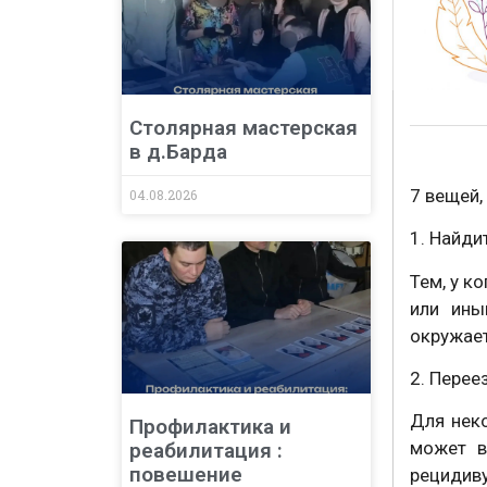
Столярная мастерская
в д.Барда
7 вещей,
04.08.2026
1. Найди
Тем, у к
или ины
окружае
2. Перее
Для неко
Профилактика и
может в
реабилитация :
повешение
рецидиву