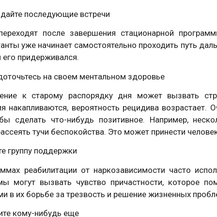
юдайте последующие встречи
переходят после завершения стационарной программ
анты уже начинает самостоятельно проходить путь даль
 его придерживался.
доточьтесь на своем ментальном здоровье
ение к старому распорядку дня может вызвать стре
ия накапливаются, вероятность рецидива возрастает. 
обы сделать что-нибудь позитивное. Например, неск
ассеять тучи беспокойства. Это может принести человек
те группу поддержки
аммах реабилитации от наркозависимости часто испо
мы могут вызвать чувство причастности, которое по
и в их борьбе за трезвость и решение жизненных пробл
ите кому-нибудь еще