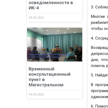
осведомленности в
3. Собл
ИК-4
Многие 
04.08.2026
реабилит
чтобы он
4. Сосре
Возвращ
депресс
дне, чт
помочь р
Временный
консультационный
5. Найди
пункт в
Магистральном
В прогр
програм
04.08.2026
одиноким
6. Помог