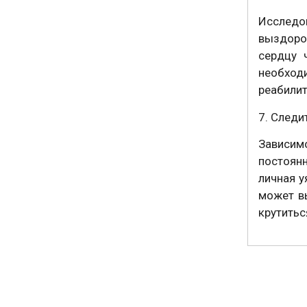
Исследо
выздоро
сердцу 
необхо
реабили
7. Следи
Зависим
постоянн
личная у
может в
крутитьс